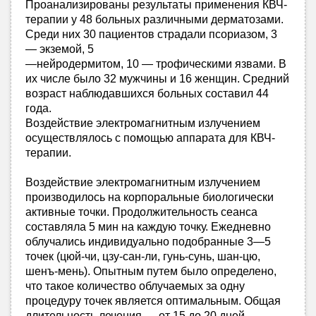
Проанализированы результаты применения КВЧ-
терапии у 48 больных различными дерматозами.
Среди них 30 пациентов страдали псориазом, 3
— экземой, 5
—нейродермитом, 10 — трофическими язвами. В
их числе было 32 мужчины и 16 женщин. Средний
возраст наблюдавшихся больных составил 44
года.
Воздействие электромагнитным излучением
осуществлялось с помощью аппарата для КВЧ-
терапии.
Воздействие электромагнитным излучением
производилось на корпоральные биологически
активные точки. Продолжительность сеанса
составляла 5 мин на каждую точку. Ежедневно
облучались индивидуально подобранные 3—5
точек (цюй-чи, цзу-сан-ли, гунь-сунь, шан-цю,
шенъ-мень). Опытным путем было определено,
что такое количество облучаемых за одну
процедуру точек является оптимальным. Общая
длительность лечения — от 15 до 20 дней.