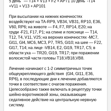
5 день — T14 + V13 + F2 + AP71 10 день -T14
+V11 + V13 + AP101
При высыпании на нижних конечностях
воздействуют на ТА-RP9, VB34, VB31, RP10, E36,
V60, RP6; на животе — F4, F7, RP14, E20; на
груди -F21, F17, P1; на спине и пояснице — T14,
T12, T4, V11, V25; на верхних конечностях -MC7,
GI11, GI4, MC6, MC3, P7, TR5, GI10; на шее — F22,
GI17, T14; на лице -VB14, E2, GI19, TR17, C5; в
области уха — TR20, GI19, TR17; при поражении
волосистой части головы T18,VB18,VB8.
Лечение начинают с 1-2 симметричных точек
общеукрепляющего действия (GI4, GI11, E36,
RP6), в последующие дни к лечению добавляются
точки в соответствии с очагом поражения.
Целесообразно также включать в рецептуру точки
шейно-воротниковой зоны, оказывающие
седативное действие на центральную нервную
систему.