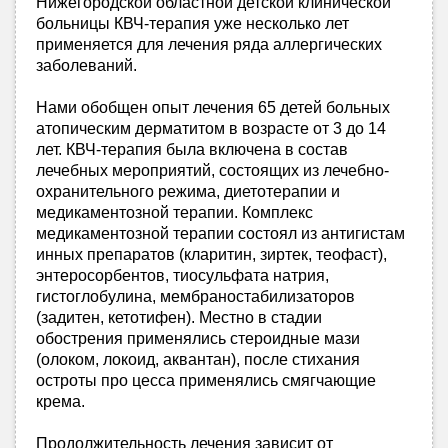
Нижегородской областной детской клинической
больницы КВЧ-терапия уже несколько лет
применяется для лечения ряда аллергических
заболеваний.
Нами обобщен опыт лечения 65 детей больных
атопическим дерматитом в возрасте от 3 до 14
лет. КВЧ-терапия была включена в состав
лечебных мероприятий, состоящих из лечебно-
охранительного режима, диетотерапии и
медикаментозной терапии. Комплекс
медикаментозной терапии состоял из антигистам
инных препаратов (кларитин, зиртек, теофаст),
энтеросорбентов, тиосульфата натрия,
гистоглобулина, мембраностабилизаторов
(задитен, кетотифен). Местно в стадии
обострения применялись стероидные мази
(олоком, локоид, аквантан), после стихания
остроты про цесса применялись смягчающие
крема.
Продолжительность лечения зависит от