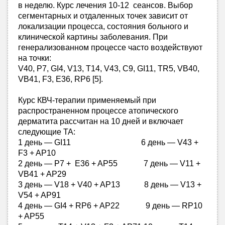
в неделю. Курс лечения 10-12 сеансов. Выбор
сегментарных и отдаленных точек зависит от
локализации процесса, состояния больного и
клинической картины заболевания. При
генерализованном процессе часто воздействуют
на точки:
V40, P7, GI4, V13, T14, V43, C9, GI11, TR5, VB40,
VB41, F3, E36, RP6 [5].
Курс КВЧ-терапии применяемый при
распространенном процессе атопического
дерматита рассчитан на 10 дней и включает
следующие ТА:
1 день — GI11 6 день — V43 +
F3 + AP10
2 день — P7 + E36 + AP55 7 день — V11 +
VB41 + AP29
3 день — V18 + V40 + AP13 8 день — V13 +
V54 + AP91
4 день — GI4 + RP6 + AP22 9 день — RP10
+ AP55