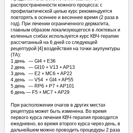
распространенности кожного процесса: с
профилактической целью курс рекомендуется
повторять в осеннее и весеннее время (2 раза в
год). При лечении ограниченного дерматита,
главным образом локализующегося в локтевых и
коленных сгибах используется курс КВЧ-терапии
рассчитанный на 6 дней со следующей
рецептурой [4] воздействия на точки акупунктуры
(ТА):
1 день — GI4 + E36
2 день — GI10 + V13 + AP13
3 день — E2 + MC6 + AP22
4 день — V54 + GI4 + AP55
5 день — RP6 + P7 + AP101
6 день — F5 + MC7 + AP29
При расположении очагов в других местах
рецептура может быть изменена. Во время
первого курса лечения КВЧ-терапия проводится
ежедневно, во время второго курса через день, в
дальнейшем можно проводить процедуры 2 раза