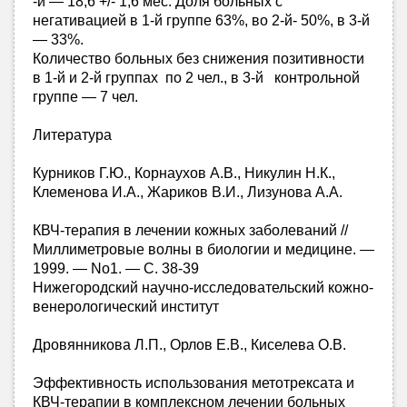
-й — 18,6 +/- 1,6 мес. Доля больных с
негативацией в 1-й группе 63%, во 2-й- 50%, в 3-й
— 33%.
Количество больных без снижения позитивности
в 1-й и 2-й группах по 2 чел., в 3-й контрольной
группе — 7 чел.
Литература
Курников Г.Ю., Корнаухов А.В., Никулин Н.К.,
Клеменова И.А., Жариков В.И., Лизунова А.А.
КВЧ-терапия в лечении кожных заболеваний //
Миллиметровые волны в биологии и медицине. —
1999. — No1. — С. 38-39
Нижегородский научно-исследовательский кожно-
венерологический институт
Дровянникова Л.П., Орлов Е.В., Киселева О.В.
Эффективность использования метотрексата и
КВЧ-терапии в комплексном лечении больных