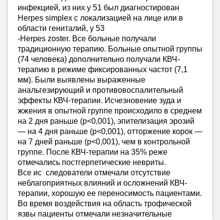
инфекцией, из них у 51 был диагностирован
Herpes simplex с локализацией на лице или в
области гениталий, у 53
-Herpes zoster. Все больные получали
традиционную терапию. Больные опытной группы
(74 человека) дополнительно получали КВЧ-
терапию в режиме фиксированных частот (7,1
мм). Были выявлены выраженные
анальгезирующий и противовоспалительный
эффекты КВЧ-терапии. Исчезновение зуда и
жжения в опытной группе происходило в среднем
на 2 дня раньше (р<0,001), эпителизация эрозий
— на 4 дня раньше (р<0,001), отторжение корок —
на 7 дней раньше (р<0,001), чем в контрольной
группе. После КВЧ-терапии на 35% реже
отмечались постгерпетические невриты.
Все ис следователи отмечали отсутствие
неблагоприятных влияний и осложнений КВЧ-
терапии, хорошую ее переносимость пациентами.
Во время воздействия на область трофической
язвы пациенты отмечали незначительные