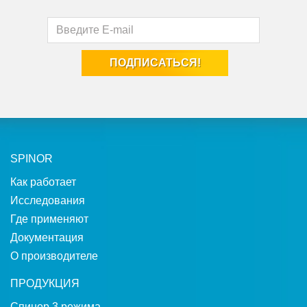
SPINOR
Как работает
Исследования
Где применяют
Документация
О производителе
ПРОДУКЦИЯ
Спинор 3 режима