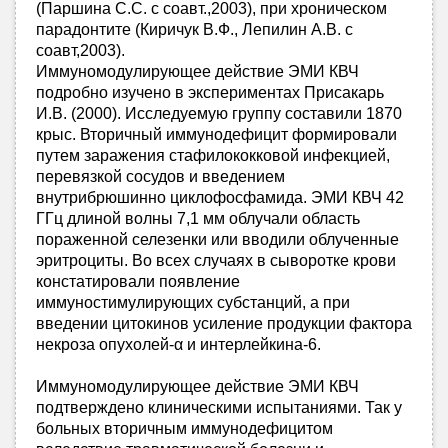
(Паршина С.С. с соавт.,2003), при хроническом
парадонтите (Киричук В.Ф., Лепилин А.В. с
соавт,2003).
Иммуномодулирующее действие ЭМИ КВЧ
подробно изучено в экспериментах Присакарь
И.В. (2000). Исследуемую группу составили 1870
крыс. Вторичный иммунодефицит формировали
путем заражения стафилококковой инфекцией,
перевязкой сосудов и введением
внутрибрюшинно циклофосфамида. ЭМИ КВЧ 42
ГГц длиной волны 7,1 мм облучали область
пораженной селезенки или вводили облученные
эритроциты. Во всех случаях в сыворотке крови
констатировали появление
иммуностимулирующих субстанций, а при
введении цитокинов усиление продукции фактора
некроза опухолей-α и интерлейкина-6.
Иммуномодулирующее действие ЭМИ КВЧ
подтверждено клиническими испытаниями. Так у
больных вторичным иммунодефицитом