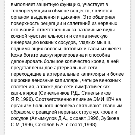
выполняет защитную функцию, участвует в
теплорегуляции и обмене веществ, является
органом выделения и дыхания. Это обширная
поверхность рецепции и сплетений из нервных
окончаний, ответственных за различные виды
кожной чувствительности и симпатическую
иннервацию кожных сосудов, гладких мышц,
поднимающих волосы, потовых и сальных желез.
Кожа богато васкуляризирована и способна
депонировать большое количество крови, в ней
представлены две артериальные сети,
переходящие в артериальные капилляры и более
широкие венозные капилляры, четыре венозных
сплетения, а также две сети лимфатических
капилляров (Синельников Р.Д., Синельников
Я.Р.,1996). Соответственно влияние ЭМИ КВЧ на
организм больного человека связывают, главным
образом, с реакцией нервных структур, крови и
сосудов (Алымкулов Д.А., с соавт.,1996, Зубкова
С.М.,1996, Соколов Б.А. с соавт.,1998).