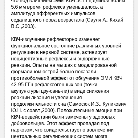
что под влиянием ЭМИ КВЧ 54 ГГц длиной волны
5,6 мм время рефлекса уменьшалось, а
амплитуда афферентных импульсов
седалищного нерва возрастала (Сауля А., Кихай
В.С.,2003).
КВЧ-излучение рефлекторно изменяет
функциональное состояние различных уровней
регуляции в нервной системе, активирует
ноцицептивные рефлексы и эндорфинные
реакции. Опыты на мышах с моделированной
формалином острой болью показали
противоболевой эффект от облучения ЭМИ КВЧ
42-95 ГГц рефлексогенных зон (точки
акупунктуры цзу-сань-ли) в виде снижения
реакции лизания и увеличения
продолжительности сна (Самосюк И.З., Куликович
Ю.Н. с соавт.,2000). Положительные эмоции при
КВЧ-воздействии были замечены у здоровых
добровольцев. Этот эффект пропадал под
наркозом, что свидетельствует о вовлечении
центральных регулирующих систем мозга