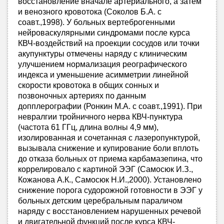
восстановление вначале артериального, а затем
и венозного кровотока (Соколов Б.А. с
соавт.,1998). У больных вертеброгенными
нейроваскулярными синдромами после курса
КВЧ-воздействий на проекции сосудов или точки
акупунктуры отмечены наряду с клиническим
улучшением нормализация реографического
индекса и уменьшение асимметрии линейной
скорости кровотока в общих сонных и
позвоночных артериях по данным
допплерографии (Ронкин М.А. с соавт.,1991). При
невралгии тройничного нерва КВЧ-пунктура
(частота 61 ГГц, длина волны 4,9 мм),
изолированная и сочетанная с лазеропунктурой,
вызывала снижение и купирование боли вплоть
до отказа больных от приема карбамазепина, что
коррелировало с картиной ЭЭГ (Самосюк И.З.,
Кожанова А.К., Самосюк Н.И.,2000). Установлено
снижение порога судорожной готовности в ЭЭГ у
больных детским церебральным параличом
наряду с восстановлением нарушенных речевой
и двигательной функций после курса КВЧ-