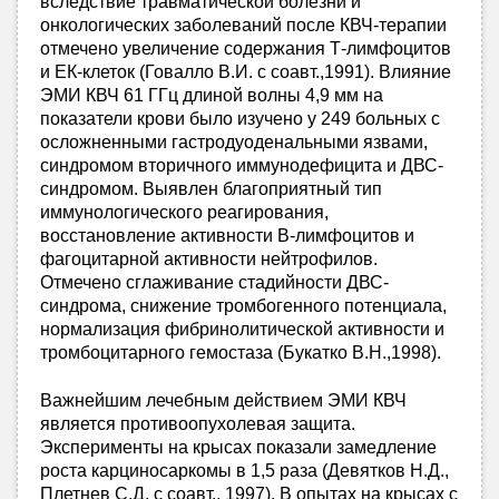
вследствие травматической болезни и
онкологических заболеваний после КВЧ-терапии
отмечено увеличение содержания Т-лимфоцитов
и ЕК-клеток (Говалло В.И. с соавт.,1991). Влияние
ЭМИ КВЧ 61 ГГц длиной волны 4,9 мм на
показатели крови было изучено у 249 больных с
осложненными гастродуоденальными язвами,
синдромом вторичного иммунодефицита и ДВС-
синдромом. Выявлен благоприятный тип
иммунологического реагирования,
восстановление активности В-лимфоцитов и
фагоцитарной активности нейтрофилов.
Отмечено сглаживание стадийности ДВС-
синдрома, снижение тромбогенного потенциала,
нормализация фибринолитической активности и
тромбоцитарного гемостаза (Букатко В.Н.,1998).
Важнейшим лечебным действием ЭМИ КВЧ
является противоопухолевая защита.
Эксперименты на крысах показали замедление
роста карциносаркомы в 1,5 раза (Девятков Н.Д.,
Плетнев С.Д. с соавт., 1997). В опытах на крысах с