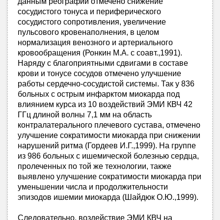
данным реографии отмечено снижение
сосудистого тонуса и периферического
сосудистого сопротивления, увеличение
пульсового кровенаполнения, в целом
нормализация венозного и артериального
кровообращения (Ронкин М.А. с соавт.,1991).
Наряду с благоприятными сдвигами в составе
крови и тонусе сосудов отмечено улучшение
работы сердечно-сосудистой системы. Так у 836
больных с острым инфарктом миокарда под
влиянием курса из 10 воздействий ЭМИ КВЧ 42
ГГц длиной волны 7,1 мм на область
контралатерального плечевого сустава, отмечено
улучшение сократимости миокарда при снижении
нарушений ритма (Гордеев И.Г.,1999). На группе
из 986 больных с ишемической болезнью сердца,
пролеченных по той же технологии, также
выявлено улучшение сократимости миокарда при
уменьшении числа и продолжительности
эпизодов ишемии миокарда (Шайдюк О.Ю.,1999).
Следовательно, воздействие ЭМИ КВЧ на