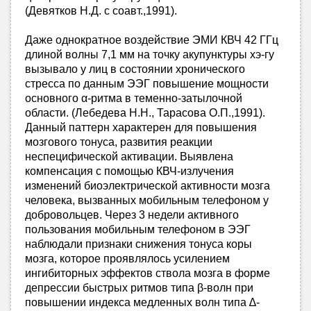
(Девятков Н.Д. с соавт.,1991).
Даже однократное воздействие ЭМИ КВЧ 42 ГГц
длиной волны 7,1 мм на точку акупунктуры хэ-гу
вызывало у лиц в состоянии хронического
стресса по данным ЭЭГ повышение мощности
основного α-ритма в теменно-затылочной
области. (Лебедева Н.Н., Тарасова О.П.,1991).
Данный паттерн характерен для повышения
мозгового тонуса, развития реакции
неспецифической активации. Выявлена
компенсация с помощью КВЧ-излучения
изменений биоэлектрической активности мозга
человека, вызванных мобильным телефоном у
добровольцев. Через 3 недели активного
пользования мобильным телефоном в ЭЭГ
наблюдали признаки снижения тонуса коры
мозга, которое проявлялось усилением
ингибиторных эффектов ствола мозга в форме
депрессии быстрых ритмов типа β-волн при
повышении индекса медленных волн типа ∆-