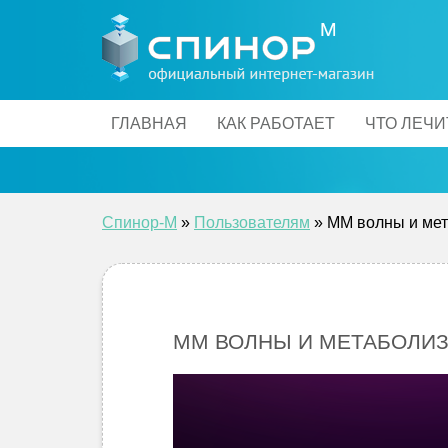
Skip
to
content
ГЛАВНАЯ
КАК РАБОТАЕТ
ЧТО ЛЕЧИ
Спинор-М
»
Пользователям
»
ММ волны и ме
ММ ВОЛНЫ И МЕТАБОЛИЗ