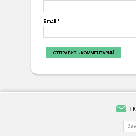
Email
*
П