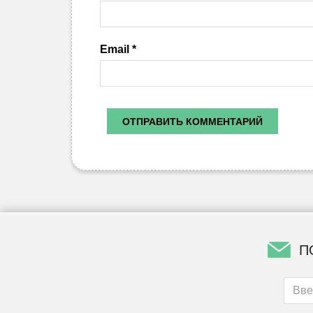
Email
*
П