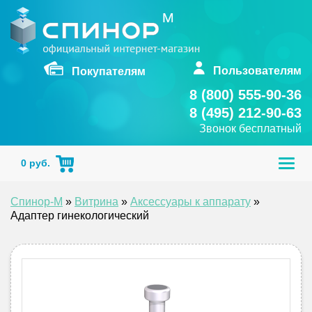
Skip
to
content
Пользователям
Покупателям
8 (800) 555-90-36
8 (495) 212-90-63
Звонок бесплатный
Togg
0
руб.
navig
Спинор-М
»
Витрина
»
Аксессуары к аппарату
»
Адаптер гинекологический