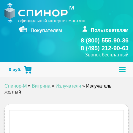
Skip
to
content
Пользователям
Покупателям
8 (800) 555-90-36
8 (495) 212-90-63
Звонок бесплатный
Togg
0
руб.
navig
Спинор-М
»
Витрина
»
Излучатели
»
Излучатель
желтый